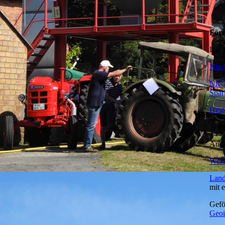
Förd
Die 
Nied
Nied
Spar
Hes
Temp
Andr
Wese
Land
mit 
Gefö
Geoi