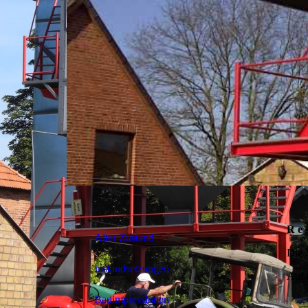
R e s
Alter Zustand
Die 
Instandsetzungen
Auf 
Bauimpressionen