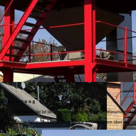
 t a u r i e r u n g
Kartoffeldämpfanlage ist im September/Oktober 2009 umfassend restau
den folgenden Seiten finden Sie umfassende Informationen über den al