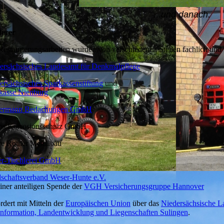
...und danach.
erer
Restaurierungsarbeiten wurden von verschiedenen Stellen fachlich und f
ersächsisches Landesamt für Denkmalpflege
ersächsisches Sparkassenstiftung
und
kasse Nienburg
termann Bedachungen GmbH
s Korrosionsschutz GmbH
e Rother Metallbau
r-Tischlerei GmbH
schaftsverband Weser-Hunte e.V.
einer anteiligen Spende der
VGH Versicherungsgruppe Hannover
rdert mit Mitteln der
Europäischen Union
über das
Niedersächsische 
nformation, Landentwicklung und Liegenschaften Sulingen
.