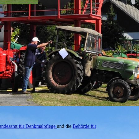
inanziell gefördert.
Landesamt für Denkmalpflege
und die
Behörde für